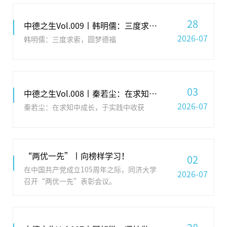
动。
28
中德之生Vol.009丨韩明儒：三度求
索，圆梦德福
2026-07
韩明儒：三度求索，圆梦德福
03
中德之生Vol.008丨秦若尘：在求知中
成长，于实践中收获
2026-07
秦若尘：在求知中成长，于实践中收获
“两优一先”丨向榜样学习！
02
在中国共产党成立105周年之际，同济大学
2026-07
召开“两优一先”表彰会议。