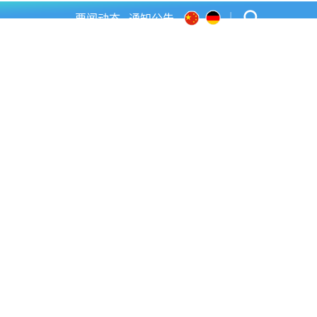
|
要闻动态
通知公告
招生就业
校友分会
师生服务
人才招聘